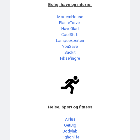
Bolig, have og interiør
ModernHouse
PlanteTorvet
HaveGlad
CoolStuff
Lampeexperten
YouSave
Sackit
Fiksefingre
Helse, Sport og fitness
APlus
GetBig
Bodylab
Highonlife