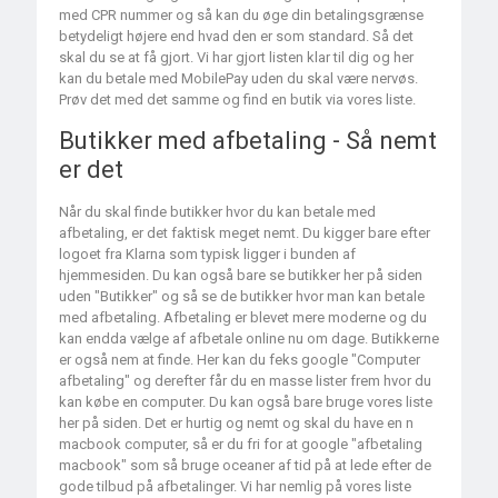
med CPR nummer og så kan du øge din betalingsgrænse
betydeligt højere end hvad den er som standard. Så det
skal du se at få gjort. Vi har gjort listen klar til dig og her
kan du betale med MobilePay uden du skal være nervøs.
Prøv det med det samme og find en butik via vores liste.
Butikker med afbetaling - Så nemt
er det
Når du skal finde butikker hvor du kan betale med
afbetaling, er det faktisk meget nemt. Du kigger bare efter
logoet fra Klarna som typisk ligger i bunden af
hjemmesiden. Du kan også bare se butikker her på siden
uden "Butikker" og så se de butikker hvor man kan betale
med afbetaling. Afbetaling er blevet mere moderne og du
kan endda vælge af afbetale online nu om dage. Butikkerne
er også nem at finde. Her kan du feks google "Computer
afbetaling" og derefter får du en masse lister frem hvor du
kan købe en computer. Du kan også bare bruge vores liste
her på siden. Det er hurtig og nemt og skal du have en n
macbook computer, så er du fri for at google "afbetaling
macbook" som så bruge oceaner af tid på at lede efter de
gode tilbud på afbetalinger. Vi har nemlig på vores liste