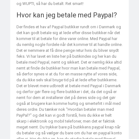
og WUPTI, så har du betalt. Ret smart!
Hvor kan jeg betale med Paypal?
Der findes et hav af Paypal butikker rundt om i Danmark og
det kan godt betale sig at lede efter disse butikker når det
kommer til at betale for dine varer online. Med Paypal har
du nemlig nogle fordele når det kommer til at handle online.
Det er nemmere at få dine penge retur hvis du bliver snydt
feks. Vi har lavet en liste her på butikindex og her kan du
betale med Paypal, nemt og sikkert. Det er nemlig ikke altid
nemt at finde de butikker hvor man kan betale med Paypal,
så derfor synes vi at du for en masse nytte af vores side,
da du ikke selv skal bruge tid på at lede efter butikkerne.
Det er blevet mere udbredt at betale med Paypal i Danmark
og derfor gør flere og flere butikker i det, da det også er
nemt for dem at installerer det på deres side og det gør
også at brugere kan komme hurtig og smertefrit i mål med
deres ordre. Du tænker nok "Hvordan betaler man med
PayPal?" og det kan vi godt forstå, hvis du ikke er helt
skarp i elektronik og mobil telefoner, men det er faktisk
meget nemt. Du trykker bare på butikkens paypal knap når
du betaler og så vælger du bare om du har en paypal konto
eller ej. Har du ikke en, kan du stadig betale med Paypal.