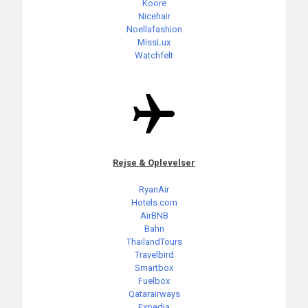
Koore
Nicehair
Noellafashion
MissLux
Watchfelt
Rejse & Oplevelser
RyanAir
Hotels.com
AirBNB
Bahn
ThailandTours
Travelbird
Smartbox
Fuelbox
Qatarairways
Expedia