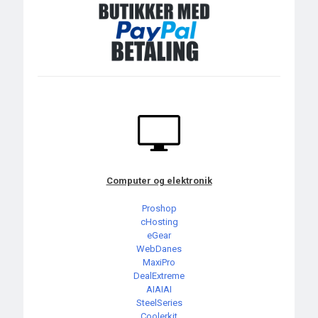
Computer og elektronik
Proshop
cHosting
eGear
WebDanes
MaxiPro
DealExtreme
AIAIAI
SteelSeries
Coolerkit