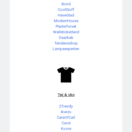
Bond
CoolStuff
HaveGlad
ModernHouse
PlanteTorvet
Wallstickerland
Daarbak
Tendensshop
Lampeexperten
Tøj & sko
2Trendy
Avezu
CareOfCarl
Curvii
Koore