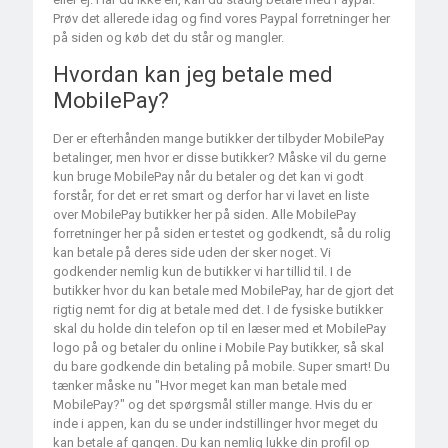
Prøv det allerede idag og find vores Paypal forretninger her
på siden og køb det du står og mangler.
Hvordan kan jeg betale med
MobilePay?
Der er efterhånden mange butikker der tilbyder MobilePay
betalinger, men hvor er disse butikker? Måske vil du gerne
kun bruge MobilePay når du betaler og det kan vi godt
forstår, for det er ret smart og derfor har vi lavet en liste
over MobilePay butikker her på siden. Alle MobilePay
forretninger her på siden er testet og godkendt, så du rolig
kan betale på deres side uden der sker noget. Vi
godkender nemlig kun de butikker vi har tillid til. I de
butikker hvor du kan betale med MobilePay, har de gjort det
rigtig nemt for dig at betale med det. I de fysiske butikker
skal du holde din telefon op til en læser med et MobilePay
logo på og betaler du online i Mobile Pay butikker, så skal
du bare godkende din betaling på mobile. Super smart! Du
tænker måske nu "Hvor meget kan man betale med
MobilePay?" og det spørgsmål stiller mange. Hvis du er
inde i appen, kan du se under indstillinger hvor meget du
kan betale af gangen. Du kan nemlig lukke din profil op