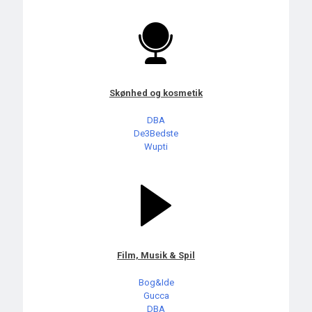
Skønhed og kosmetik
DBA
De3Bedste
Wupti
Film, Musik & Spil
Bog&Ide
Gucca
DBA