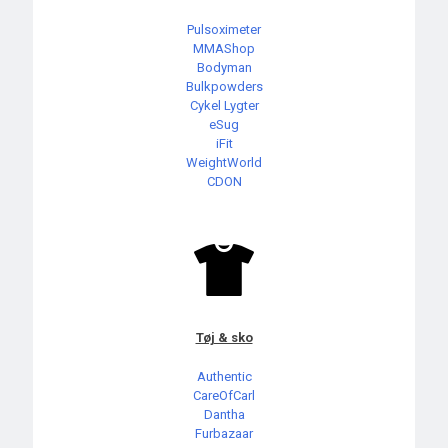
Pulsoximeter
MMAShop
Bodyman
Bulkpowders
Cykel Lygter
eSug
iFit
WeightWorld
CDON
Tøj & sko
Authentic
CareOfCarl
Dantha
Furbazaar