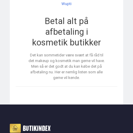
Wupti
Betal alt på
afbetaling i
kosmetik butikker
Det kan sommetider være svært at få råd til
det makeup og kosmetik man gerne vil have.
Men så er det godt at du kan købe det på
afbetaling nu. Her er nemlig listen som alle
gerne vil kende.