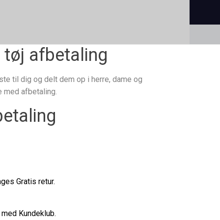
 tøj afbetaling
ste til dig og delt dem op i herre, dame og
e med afbetaling.
etaling
es Gratis retur.
ur med Kundeklub.