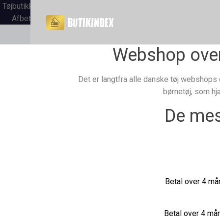
Tøjbutikker med
Afbetaling
Webshop oversi
Det er langtfra alle danske tøj webshops d
børnetøj, som hj
De mes
Betal over 4 mån
Betal over 4 mån