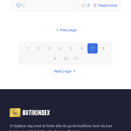
0
0
Read more
Prev page
1
2
3
4
5
6
7
8
9
10
11
Next page
Vi hjælper dig med at finde alle de gode butikker, hvor du kan