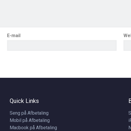
E-mail
We
Quick Links
Seng på Afbetaling
S
Mobil på Afbetaling
i
Macbook på Afbetaling
N