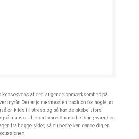
els en konsekvens af den stigende opmærksomhed på
t nytår. Det er jo nærmest en tradition for nogle, at
så en kilde til stress og så kan de skabe store
g også masser af, men hvorvidt underholdningsværdien
sagen fra begge sider, så du bedre kan danne dig en
iskussionen.