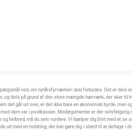
lle spørgsmål ved, om nytårsfyrværkeri skal forbydes. Det er d
 og dels på grund af den store mængde hærværk, der sker til hver
em det går ud over, er det ikke bare en økonomisk byrde, men og
ene med dem var i postkassen. Modargumenter er der selvfølgeli
e og helbred, må du selv vurdere. Vi hjælper dig blot med at se 
e ud med en holdning, der kan gøre dig i stand til at deltage i d