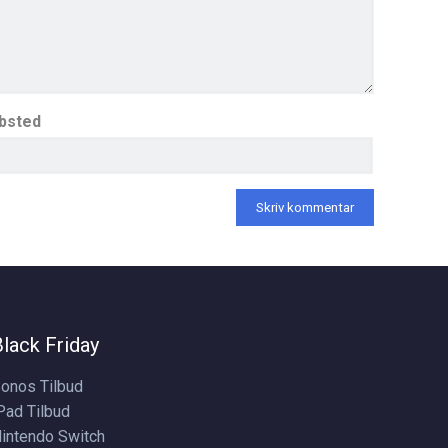
bsted
Black Friday
onos Tilbud
Pad Tilbud
intendo Switch