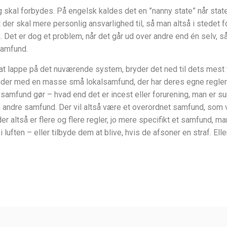
 skal forbydes. På engelsk kaldes det en ”nanny state” når state
at der skal mere personlig ansvarlighed til, så man altså i stedet
. Det er dog et problem, når det går ud over andre end én selv, 
samfund.
for at lappe på det nuværende system, bryder det ned til dets me
der med en masse små lokalsamfund, der har deres egne regler. D
re samfund gør – hvad end det er incest eller forurening, man er su
i andre samfund. Der vil altså være et overordnet samfund, som 
r altså er flere og flere regler, jo mere specifikt et samfund, man
ften – eller tilbyde dem at blive, hvis de afsoner en straf. Elle