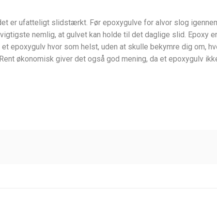
et er ufatteligt slidstærkt. Før epoxygulve for alvor slog igennem
t vigtigste nemlig, at gulvet kan holde til det daglige slid. Epox
e et epoxygulv hvor som helst, uden at skulle bekymre dig om, hvo
Rent økonomisk giver det også god mening, da et epoxygulv ikke