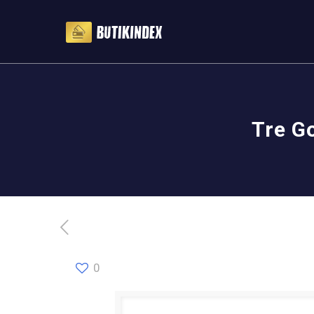
Tre G
0