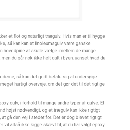
r et flot og naturligt trægulv. Hvis man er til hygge
iske, så kan kan et linoleumsgulv være ganske
af en hovedpine at skulle vælge imellem de mange
 men du går nok ikke helt galt i byen, uanset hvad du
moderne, så kan det godt betale sig at undersøge
meget hurtigt overveje, om det gør det til det rigtige
poxy gulv, i forhold til mange andre typer af gulve. Et
d højst nødvendigt, og et trægulv kan ikke rigtigt
t gå den vej i stedet for. Det er dog blevet rigtigt
il altså ikke kigge skævt til, at du har valgt epoxy