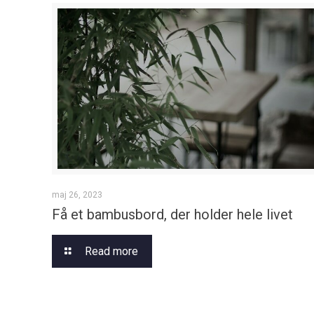
maj 26, 2023
Få et bambusbord, der holder hele livet
Read more