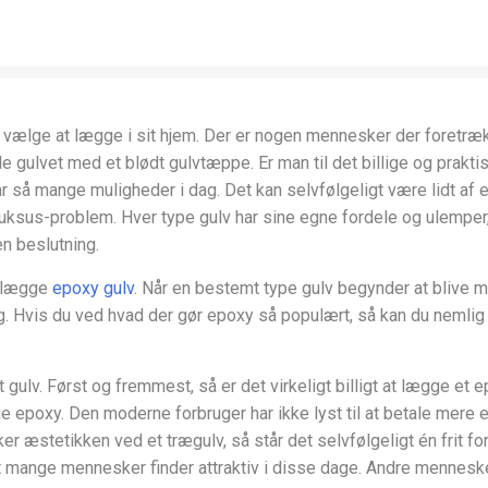
vælge at lægge i sit hjem. Der er nogen mennesker der foretrække
 gulvet med et blødt gulvtæppe. Er man til det billige og prakt
 har så mange muligheder i dag. Det kan selvfølgeligt være lidt 
 luksus-problem. Hver type gulv har sine egne fordele og ulemper,
en beslutning.
t lægge
epoxy gulv
. Når en bestemt type gulv begynder at blive 
alg. Hvis du ved hvad der gør epoxy så populært, så kan du nemlig 
t gulv. Først og fremmest, så er det virkeligt billigt at lægge et e
 epoxy. Den moderne forbruger har ikke lyst til at betale mere en
æstetikken ved et trægulv, så står det selvfølgeligt én frit for, a
mange mennesker finder attraktiv i disse dage. Andre mennesker v