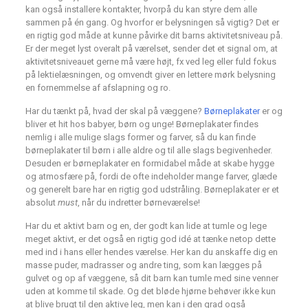
kan også installere kontakter, hvorpå du kan styre dem alle
sammen på én gang. Og hvorfor er belysningen så vigtig? Det er
en rigtig god måde at kunne påvirke dit barns aktivitetsniveau på.
Er der meget lyst overalt på værelset, sender det et signal om, at
aktivitetsniveauet gerne må være højt, fx ved leg eller fuld fokus
på lektielæsningen, og omvendt giver en lettere mørk belysning
en fornemmelse af afslapning og ro.
Har du tænkt på, hvad der skal på væggene?
Børneplakater
er og
bliver et hit hos babyer, børn og unge! Børneplakater findes
nemlig i alle mulige slags former og farver, så du kan finde
børneplakater til børn i alle aldre og til alle slags begivenheder.
Desuden er børneplakater en formidabel måde at skabe hygge
og atmosfære på, fordi de ofte indeholder mange farver, glæde
og generelt bare har en rigtig god udstråling. Børneplakater er et
absolut
must
, når du indretter børneværelse!
Har du et aktivt barn og en, der godt kan lide at tumle og lege
meget aktivt, er det også en rigtig god idé at tænke netop dette
med ind i hans eller hendes værelse. Her kan du anskaffe dig en
masse puder, madrasser og andre ting, som kan lægges på
gulvet og op af væggene, så dit barn kan tumle med sine venner
uden at komme til skade. Og det bløde hjørne behøver ikke kun
at blive brugt til den aktive leg, men kan i den grad også